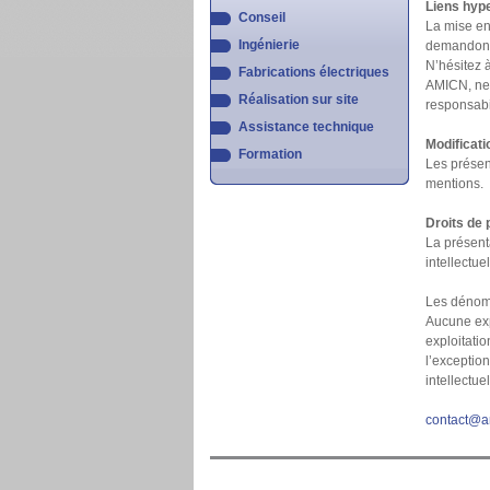
Liens hyp
Conseil
La mise en
Ingénierie
demandons d
N’hésitez 
Fabrications électriques
AMICN, ne 
Réalisation sur site
responsabil
Assistance technique
Modificati
Formation
Les présen
mentions.
Droits de p
La présent
intellectuel
Les dénomi
Aucune expl
exploitatio
l’exception
intellectuel
contact@am