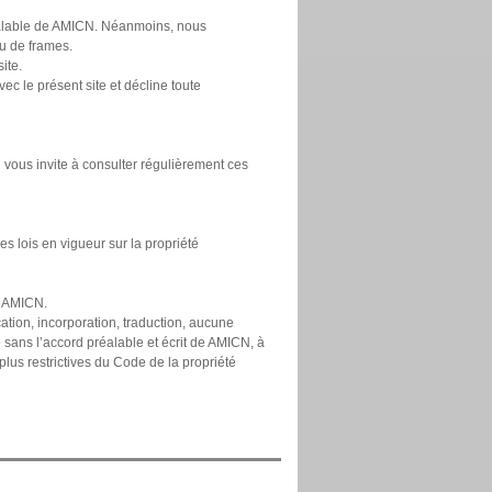
préalable de AMICN. Néanmoins, nous
eu de frames.
ite.
c le présent site et décline toute
vous invite à consulter régulièrement ces
s lois en vigueur sur la propriété
deAMICN.
ation, incorporation, traduction, aucune
e sans l’accord préalable et écrit de AMICN, à
 plus restrictives du Code de la propriété