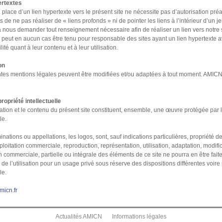
ertextes
 place d’un lien hypertexte vers le présent site ne nécessite pas d’autorisation 
e ne pas réaliser de « liens profonds » ni de pointer les liens à l’intérieur d’un j
à nous demander tout renseignement nécessaire afin de réaliser un lien vers notre s
peut en aucun cas être tenu pour responsable des sites ayant un lien hypertexte ave
ité quant à leur contenu et à leur utilisation.
on
tes mentions légales peuvent être modifiées et/ou adaptées à tout moment. AMICN 
ropriété intellectuelle
ation et le contenu du présent site constituent, ensemble, une œuvre protégée par le
le.
nations ou appellations, les logos, sont, sauf indications particulières, propriété 
oitation commerciale, reproduction, représentation, utilisation, adaptation, modific
n commerciale, partielle ou intégrale des éléments de ce site ne pourra en être fait
 de l’utilisation pour un usage privé sous réserve des dispositions différentes voire
le.
icn.fr
Actualités AMICN
Informations légales