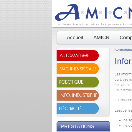
Accueil
AMICN
Comp
Automatisme 
Info
Les informa
qu’à titre 
ne saurait
un internau
La respons
Lesquelles
ne so
ne do
PRESTATIONS